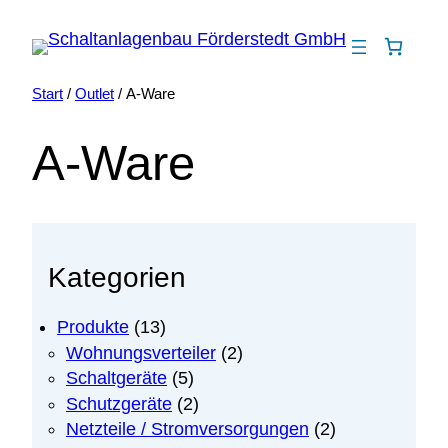
Zum
Inhalt
springen
Start
/
Outlet
/ A-Ware
A-Ware
Kategorien
1
Produkte
13
3
2
Wohnungsverteiler
2
P
P
5
Schaltgeräte
5
r
r
P
2
Schutzgeräte
2
o
o
r
P
2
Netzteile / Stromversorgungen
2
d
d
o
r