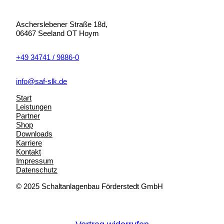
P
i
P
i
r
s
r
s
e
t
e
t
Ascherslebener Straße 18d,
i
:
i
:
06467 Seeland OT Hoym
s
2
s
1
w
5
w
4
a
,
a
,
+49 34741 / 9886-0
r
7
r
2
:
0
:
0
info@saf-slk.de
8
3
7
€
5
€
Start
,
.
,
.
Leistungen
8
4
Partner
0
0
Shop
Downloads
€
€
Karriere
Kontakt
Impressum
Datenschutz
© 2025 Schaltanlagenbau Förderstedt GmbH