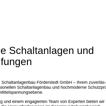
lle Schalt­an­lagen und
ü­fungen
Schalt­an­la­genbau Förder­stedt GmbH – Ihrem zuver­läs­
­sio­nellen Schalt­an­la­genbau und hochmo­derne Schutz­pr
ittel­span­nungs­ebene.
ung und einem engagierten Team von Experten bieten wir