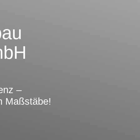
bau
GmbH
ienz –
en Maßstäbe!