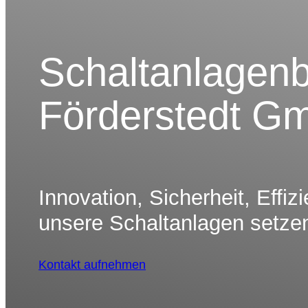
Schalt­an­la­gen
Förder­stedt 
Innova­tion, Sicher­heit, Effiz
unsere Schalt­an­lagen setz
Kontakt aufnehmen