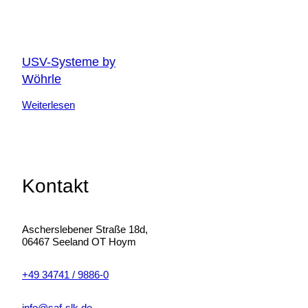
USV-Systeme by
Wöhrle
Weiterlesen
Kontakt
Ascherslebener Straße 18d,
06467 Seeland OT Hoym
+49 34741 / 9886-0
info@saf-slk.de