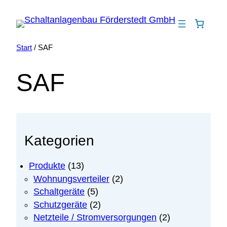
Zum
Inhalt
springen
Start
/ SAF
SAF
Kategorien
1
Produkte
13
3
2
Wohnungsverteiler
2
P
P
5
Schaltgeräte
5
r
r
P
2
Schutzgeräte
2
o
o
r
P
2
Netzteile / Stromversorgungen
2
d
d
o
r