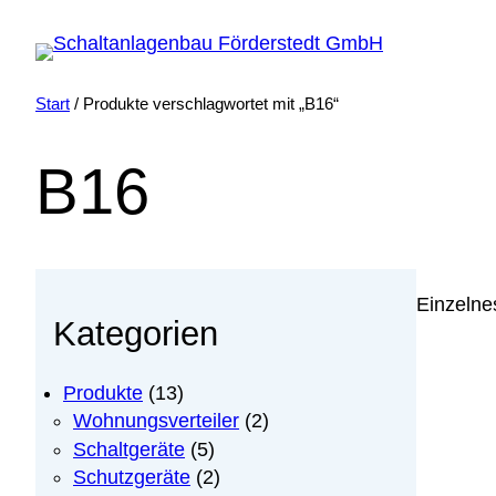
Zum
Inhalt
springen
Start
/ Produkte verschlagwortet mit „B16“
B16
Einzelne
Kategorien
1
Produkte
13
3
2
Wohnungsverteiler
2
P
P
5
Schaltgeräte
5
r
r
P
2
Schutzgeräte
2
o
o
r