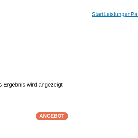
Start
Leistungen
Pa
s Ergebnis wird angezeigt
P
ANGEBOT
R
O
D
U