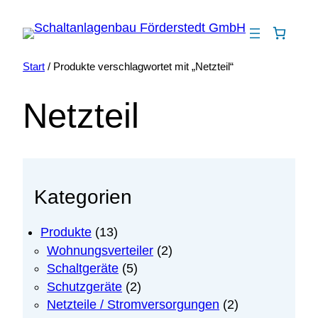
Zum
Inhalt
springen
Start
/ Produkte verschlagwortet mit „Netzteil“
Netzteil
Kategorien
1
Produkte
13
3
2
Wohnungsverteiler
2
P
P
5
Schaltgeräte
5
r
r
P
2
Schutzgeräte
2
o
o
r
P
2
Netzteile / Stromversorgungen
2
d
d
o
r